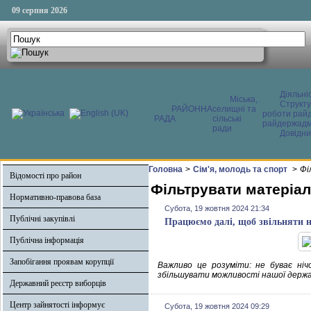
09 серпня 2026
Діяльні
Міська,
Структ
РАЙОННА
селищні та
роботи райд
РАДА
сільські
райдержадмі
ради
Довідни
Головна
>
Сім'я, молодь та спорт
>
Фі
Відомості про район
Фільтрувати матеріал
Нормативно-правова база
Субота, 19 жовтня 2024 21:34
Публічні закупівлі
Працюємо далі, щоб звільняти н
Публічна інформація
Запобігання проявам корупції
Важливо це розуміти: не буває ніч
збільшувати можливості нашої держави
Державний реєстр виборців
Центр зайнятості інформує
Субота, 19 жовтня 2024 09:29