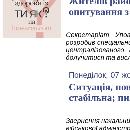
Жителів рай
опитування з
Секретаріат Упов
розробив спеціальн
централізованого
долучитися та вис
Понеділок, 07 ж
Ситуація, по
стабільна; п
Звернення начальни
військової адмініст