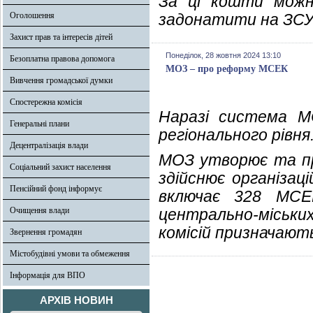
За ці кошти можна
Оголошення
задонатити на ЗСУ а
Захист прав та інтересів дітей
Понеділок, 28 жовтня 2024 13:10
Безоплатна правова допомога
МОЗ – про реформу МСЕК
Вивчення громадської думки
Спостережна комісія
Наразі система М
Генеральні плани
регіонального рівня
Децентралізація влади
МОЗ утворює та пр
Соціальний захист населення
здійснює організац
Пенсійний фонд інформує
включає 328 МСЕ
Очищення влади
центрально-міськи
комісій призначають
Звернення громадян
Містобудівні умови та обмеження
Інформація для ВПО
АРХІВ НОВИН