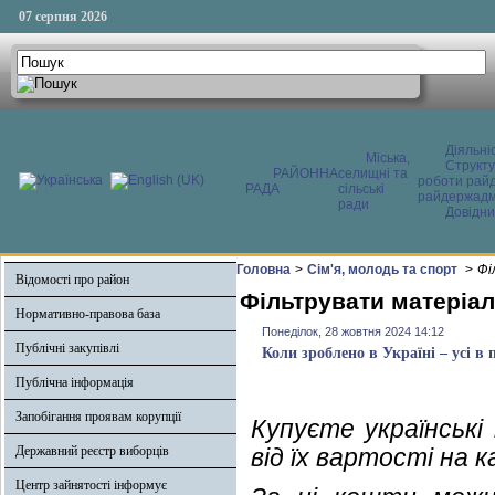
07 серпня 2026
Діяльні
Міська,
Структ
РАЙОННА
селищні та
роботи райд
РАДА
сільські
райдержадмі
ради
Довідни
Головна
>
Сім'я, молодь та спорт
>
Фі
Відомості про район
Фільтрувати матеріал
Нормативно-правова база
Понеділок, 28 жовтня 2024 14:12
Публічні закупівлі
Коли зроблено в Україні – усі в 
Публічна інформація
Запобігання проявам корупції
Купуєте українськ
Державний реєстр виборців
від їх вартості на
Центр зайнятості інформує