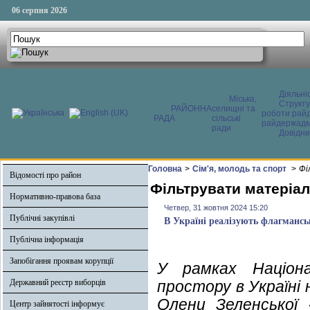
06 серпня 2026
Діяльні
Міська,
Структ
РАЙОННА
селищні та
роботи райд
РАДА
сільські
райдержадмі
ради
Довідни
Головна
>
Сім'я, молодь та спорт
>
Фі
Відомості про район
Фільтрувати матеріал
Нормативно-правова база
Четвер, 31 жовтня 2024 15:20
Публічні закупівлі
В Україні реалізують флагмансь
Публічна інформація
Запобігання проявам корупції
У рамках Націона
Державний реєстр виборців
простору в Україні 
Олени Зеленської 
Центр зайнятості інформує