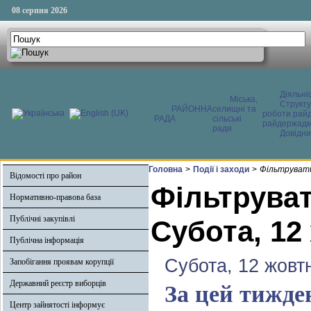
08 серпня 2026
Діяльні
Міська,
Структ
РАЙОННА
селищні та
роботи райд
РАДА
сільські
райдержадмі
ради
Довідни
Головна
>
Події і заходи
>
Фільтрувати
Відомості про район
Фільтруват
Нормативно-правова база
Публічні закупівлі
Субота, 12
Публічна інформація
Субота, 12 жовт
Запобігання проявам корупції
Державний реєстр виборців
За цей тижде
Центр зайнятості інформує