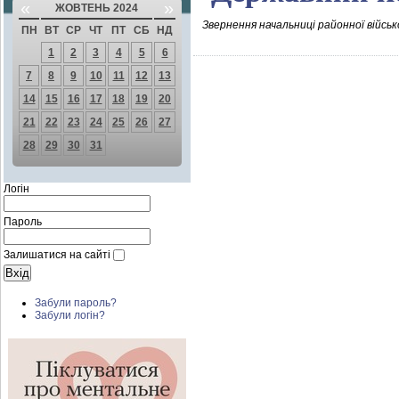
«
»
ЖОВТЕНЬ 2024
Звернення начальниці районної військ
ПН
ВТ
СР
ЧТ
ПТ
СБ
НД
1
2
3
4
5
6
7
8
9
10
11
12
13
14
15
16
17
18
19
20
21
22
23
24
25
26
27
28
29
30
31
Логін
Пароль
Залишатися на сайті
Забули пароль?
Забули логін?