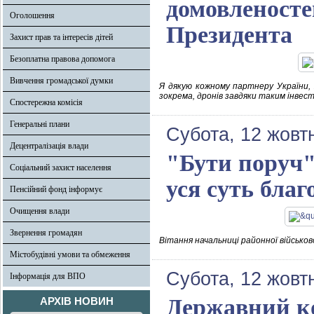
домовленосте
Оголошення
Президента
Захист прав та інтересів дітей
Безоплатна правова допомога
Вивчення громадської думки
Я дякую кожному партнеру України, 
зокрема, дронів завдяки таким інвест
Спостережна комісія
Генеральні плани
Субота, 12 жовт
Децентралізація влади
"Бути поруч" 
Соціальний захист населення
уся суть благ
Пенсійний фонд інформує
Очищення влади
Звернення громадян
Вітання начальниці районної військов
Містобудівні умови та обмеження
Субота, 12 жовт
Інформація для ВПО
Державний ко
АРХІВ НОВИН