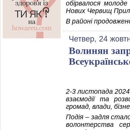
обірвалося молоде
Нових Червищ Прилі
В районі продовжен
Четвер, 24 жовт
Волинян запр
Всеукраїнськ
2-3 листопада 2024
взаємодії та розв
громад, влади, бізнес
Подія – задля стал
волонтерства сер