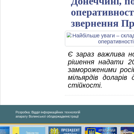
Донеччині, п
оперативност
звернення Пр
Є зараз важлива н
рішення надати 20
замороженими росі
мільярдів доларів
стійкості.
Розробка: Відділ інформаційних технологій
апарату Волинської облдержадміністрації