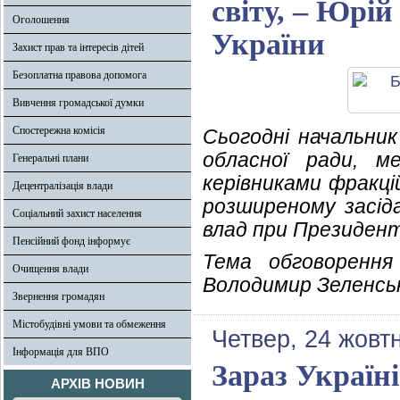
світу, – Юрі
Оголошення
України
Захист прав та інтересів дітей
Безоплатна правова допомога
Вивчення громадської думки
Спостережна комісія
Сьогодні начальни
обласної ради, 
Генеральні плани
керівниками фракці
Децентралізація влади
розширеному засіда
Соціальний захист населення
влад при Президент
Пенсійний фонд інформує
Тема обговорення
Очищення влади
Володимир Зеленсь
Звернення громадян
Містобудівні умови та обмеження
Четвер, 24 жовт
Інформація для ВПО
Зараз Україн
АРХІВ НОВИН