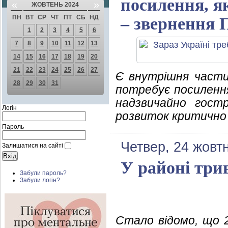
посилення, я
«
»
ЖОВТЕНЬ 2024
ПН
ВТ
СР
ЧТ
ПТ
СБ
НД
– звернення 
1
2
3
4
5
6
7
8
9
10
11
12
13
14
15
16
17
18
19
20
21
22
23
24
25
26
27
Є внутрішня части
28
29
30
31
потребує посилення
надзвичайно гост
Логін
розвиток критично н
Пароль
Четвер, 24 жовт
Залишатися на сайті
У районі три
Забули пароль?
Забули логін?
Стало відомо, що 2