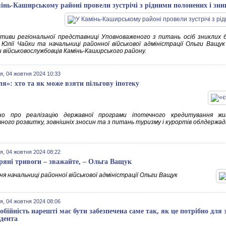
інь-Каширському районі провели зустрічі з рідними полонених і зни
іативи регіональної представниці Уповноваженого з питань осіб зниклих 
 Юлії Чайки та начальниці районної військової адміністрації Ольги Ващук 
и військовослужбовців Камінь-Каширського району.
я, 04 жовтня 2024 10:33
ля»: хто та як може взяти пільгову іпотеку
но про реалізацію державної програми іпотечного кредитування ж
ного розвитку, зовнішніх зносин та з питань туризму і курортів облдержадм
я, 04 жовтня 2024 08:22
ряні тривоги – зважайте, – Ольга Ващук
я начальниці районної військової адміністрації Ольги Ващук
я, 04 жовтня 2024 08:06
обійність нарешті має бути забезпечена саме так, як це потрібно для 
дента