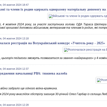
я, 04 жовтня 2024 18:47
кові та члени їх родин одержать одноразову матеріальну допомогу на
і, 4 жовтня 2024 року, за участі заступника голови ОДА Тараса Шкітера в
ової грошової допомоги військовим, ветеранам та членам їх родин, які потр
я, 04 жовтня 2024 13:18
чалася реєстрація на Всеукраїнський конкурс «Учитель року - 2025»
, цьогоріч педагоги зможуть позмагатися за звання «найкращого» у 4 номіна
я, 04 жовтня 2024 12:37
рядження начальниці РВА: тижнева жалоба
 війни забрало ще одного воїна-краянина.
я 2024 року внаслідок обстрілу загинув 30-річний Олег Гарбар із селища Люб
я, 04 жовтня 2024 12:28