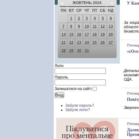
«
»
ЖОВТЕНЬ 2024
У Кам
ПН
ВТ
СР
ЧТ
ПТ
СБ
НД
1
2
3
4
5
6
За ініц
7
8
9
10
11
12
13
області
безвіст
14
15
16
17
18
19
20
21
22
23
24
25
26
27
П'ятниц
28
29
30
31
«єОсе
Логін
Деталь
економіч
Пароль
ОДА.
Залишатися на сайті
П'ятниц
Повіт
Забули пароль?
Зверненн
Забули логін?
П'ятниц
Далек
Прези