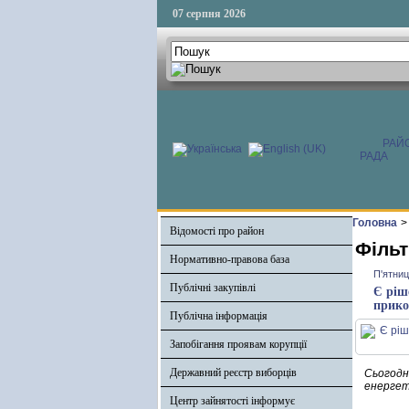
07 серпня 2026
РАЙ
РАДА
Головна
>
Відомості про район
Фільт
Нормативно-правова база
П'ятниц
Публічні закупівлі
Є ріш
прико
Публічна інформація
Запобігання проявам корупції
Державний реєстр виборців
Сьогодн
енергет
Центр зайнятості інформує