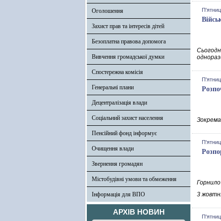
П'ятниц
Оголошення
Війсь
Захист прав та інтересів дітей
Безоплатна правова допомога
Сьогодн
Вивчення громадської думки
однораз
Спостережна комісія
П'ятниц
Генеральні плани
Розпо
Децентралізація влади
Соціальний захист населення
Зокрема
Пенсійний фонд інформує
П'ятниц
Очищення влади
Розпо
Звернення громадян
Містобудівні умови та обмеження
Горнило
Інформація для ВПО
3 жовтн
АРХІВ НОВИН
П'ятниц