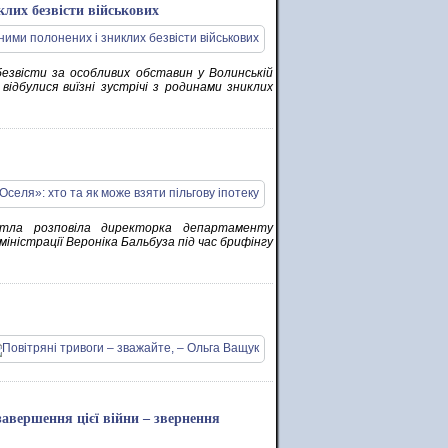
клих безвісти військових
безвісти за особливих обставин у Волинській
відбулися виїзні зустрічі з родинами зниклих
итла розповіла директорка департаменту
іністрації Вероніка Бальбуза під час брифінгу
завершення цієї війни – звернення