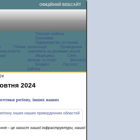
ОФІЦІЙНИЙ ВЕБСАЙТ
Паспорт району
Економіка
Підприємства, установи,
ї
Плани
організації
Проведення
анів роботи
закупівель за державні кошти
ції
Медицина
Сім'я,
молодь та спорт
Виплати
Бюджет
Паспорт
району
24
жовтня 2024
ргетики регіону, інших наших
ання – це захист нашої інфраструктури, нашої