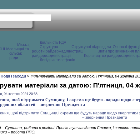
Діяльність РДА
Міська,
Структура
Структурні підрозділи. Основні функці
ОННА
селищні та
роботи райдержадміністрації
Звіти про виконання пл
сільські
райдержадміністрації
Керівництво райдержадміністра
ради
Довідник телефонів
Події і заходи
>
Фільтрувати матеріали за датою: П'ятниця, 04 жовтня 20
рувати матеріали за датою: П'ятниця, 04 
я, 04 жовтня 2024 20:38
ення, щоб підтримати Сумщину, і окремо ще будуть наради щодо ене
рдонних областей – звернення Президента
і – Сумщина, робота в регіоні. Провів тут засідання Ставки, і головне пит
ики – робота ППО.