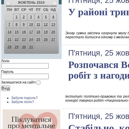
П'ятниця, 25 жо
«
»
ЖОВТЕНЬ 2024
У районі три
ПН
ВТ
СР
ЧТ
ПТ
СБ
НД
1
2
3
4
5
6
7
8
9
10
11
12
13
14
15
16
17
18
19
20
Знову сумна звістка огорнула малу б
перестало битися в одному з медични
21
22
23
24
25
26
27
28
29
30
31
П'ятниця, 25 жо
Логін
Розпочався В
Пароль
робіт з наго
Залишатися на сайті
Інститут політико-правових та релі
Забули пароль?
конкурс творчих робіт «Національно
Забули логін?
П'ятниця, 25 жо
Стабільно, к