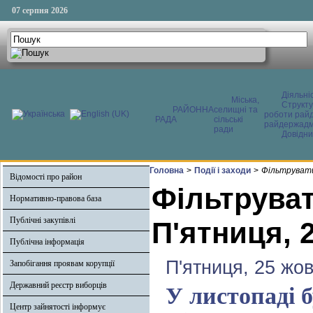
07 серпня 2026
Діяльні
Міська,
Структ
РАЙОННА
селищні та
роботи райд
РАДА
сільські
райдержадмі
ради
Довідни
Головна
>
Події і заходи
>
Фільтрувати
Відомості про район
Фільтруват
Нормативно-правова база
Публічні закупівлі
П'ятниця, 
Публічна інформація
П'ятниця, 25 жо
Запобігання проявам корупції
Державний реєстр виборців
У листопаді 
Центр зайнятості інформує