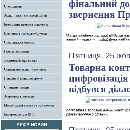
фінальний до
Оголошення
звернення Пр
Захист прав та інтересів дітей
Безоплатна правова допомога
Вивчення громадської думки
Маємо зробити все, щоб відбувся нас
нашої держави та людей була надійн
Спостережна комісія
Генеральні плани
П'ятниця, 25 жо
Децентралізація влади
Товарна конт
Соціальний захист населення
цифровізація
Пенсійний фонд інформує
відбувся діал
Очищення влади
Звернення громадян
Містобудівні умови та обмеження
24 жовтня в головній адмінбудівлі к
Інформація для ВПО
умовах воєнного стану».
АРХІВ НОВИН