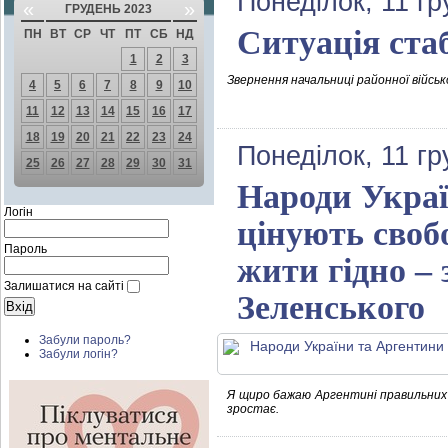
Понеділок, 11 гр
«
»
ГРУДЕНЬ 2023
Ситуація ста
ПН
ВТ
СР
ЧТ
ПТ
СБ
НД
1
2
3
Звернення начальниці районної військ
4
5
6
7
8
9
10
11
12
13
14
15
16
17
18
19
20
21
22
23
24
Понеділок, 11 гр
25
26
27
28
29
30
31
Народи Украї
Логін
цінують свобо
Пароль
жити гідно –
Залишатися на сайті
Зеленського
Забули пароль?
Забули логін?
Я щиро бажаю Аргентині правильних р
зростає.