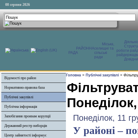
08 серпня 2026
Діяльні
Міська,
Структ
РАЙОННА
селищні та
роботи райд
РАДА
сільські
райдержадмі
ради
Довідни
Головна
>
Публічні закупівлі
>
Фільтру
Відомості про район
Фільтруват
Нормативно-правова база
Публічні закупівлі
Понеділок,
Публічна інформація
Понеділок, 11 гр
Запобігання проявам корупції
Державний реєстр виборців
У районі – по
Центр зайнятості інформує