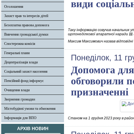
види соціаль
Оголошення
Захист прав та інтересів дітей
Безоплатна правова допомога
Таку інформацію озвучив начальник у
щопонеділкової апаратної наради
11
Вивчення громадської думки
Максим Максимович назвав відповідні
Спостережна комісія
Генеральні плани
Понеділок, 11 гр
Децентралізація влади
Допомога для
Соціальний захист населення
обговорили по
Пенсійний фонд інформує
призначенні
Очищення влади
Звернення громадян
Містобудівні умови та обмеження
Інформація для ВПО
Станом на 1 грудня 2023 року в райо
АРХІВ НОВИН