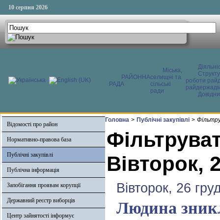
10 серпня 2026
Діяльні
Міська,
Структ
РАЙОННА
селищні та
роботи райд
РАДА
сільські
райдержадмі
ради
Довідни
Головна
>
Публічні закупівлі
>
Фільтру
Відомості про район
Фільтруват
Нормативно-правова база
Публічні закупівлі
Вівторок, 
Публічна інформація
Вівторок, 26 гру
Запобігання проявам корупції
Державний реєстр виборців
Людина зникл
Центр зайнятості інформує