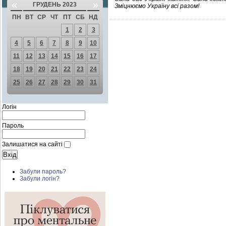
«
»
ГРУДЕНЬ 2023
Зміцнюємо Україну всі разом!
ПН
ВТ
СР
ЧТ
ПТ
СБ
НД
1
2
3
4
5
6
7
8
9
10
11
12
13
14
15
16
17
18
19
20
21
22
23
24
25
26
27
28
29
30
31
Логін
Пароль
Залишатися на сайті
Забули пароль?
Забули логін?