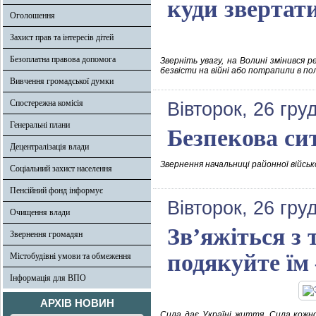
куди звертат
Оголошення
Захист прав та інтересів дітей
Безоплатна правова допомога
Зверніть увагу, на Волині змінився 
безвісти на війні або потрапили в по
Вивчення громадської думки
Спостережна комісія
Вівторок, 26 гру
Генеральні плани
Безпекова си
Децентралізація влади
Звернення начальниці районної військ
Соціальний захист населення
Пенсійний фонд інформує
Вівторок, 26 гру
Очищення влади
Зв’яжіться з 
Звернення громадян
подякуйте їм
Містобудівні умови та обмеження
Інформація для ВПО
АРХІВ НОВИН
Сила дає Україні життя. Сила кожно