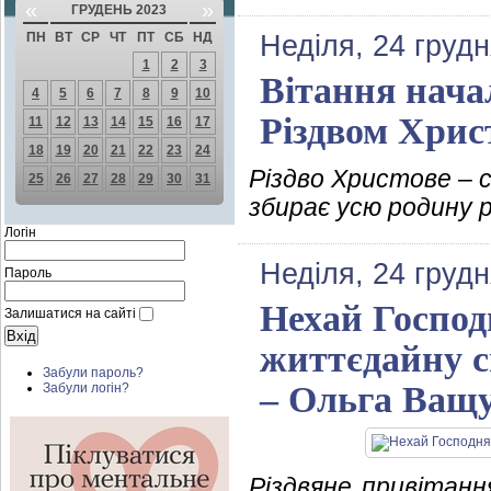
«
»
ГРУДЕНЬ 2023
ПН
ВТ
СР
ЧТ
ПТ
СБ
НД
Неділя, 24 грудн
1
2
3
Вітання нач
4
5
6
7
8
9
10
Різдвом Хри
11
12
13
14
15
16
17
18
19
20
21
22
23
24
Різдво Христове – 
25
26
27
28
29
30
31
збирає усю родину 
Логін
Неділя, 24 грудн
Пароль
Нехай Господн
Залишатися на сайті
життєдайну с
Забули пароль?
– Ольга Ващ
Забули логін?
Різдвяне привітанн