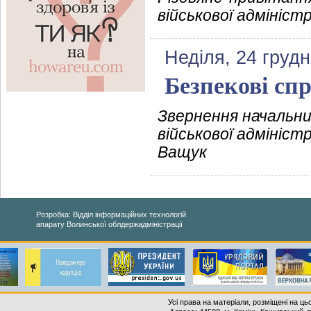
військової адмініст
Неділя, 24 грудн
Безпекові сп
Звернення начальни
військової адмініст
Ващук
Розробка: Відділ інформаційних технологій
апарату Волинської облдержадміністрації
Усі права на матеріали, розміщені на ць