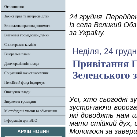
Оголошення
24 грудня. Передде
Захист прав та інтересів дітей
із села Великий Об
Безоплатна правова допомога
за Україну.
Вивчення громадської думки
Спостережна комісія
Неділя, 24 грудн
Генеральні плани
Привітання 
Децентралізація влади
Зеленського 
Соціальний захист населення
Пенсійний фонд інформує
Очищення влади
Усі, хто сьогодні з
Звернення громадян
зустрічаючи ворога.
Містобудівні умови та обмеження
які доводять нам 
Інформація для ВПО
мати стійкий дух, 
Молимося за заверш
АРХІВ НОВИН