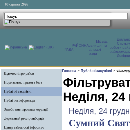
08 серпня 2026
Діяльні
Міська,
Структ
РАЙОННА
селищні та
роботи райд
РАДА
сільські
райдержадмі
ради
Довідни
Головна
>
Публічні закупівлі
>
Фільтру
Відомості про район
Фільтруват
Нормативно-правова база
Публічні закупівлі
Неділя, 24
Публічна інформація
Неділя, 24 грудн
Запобігання проявам корупції
Державний реєстр виборців
Сумний Святв
Центр зайнятості інформує