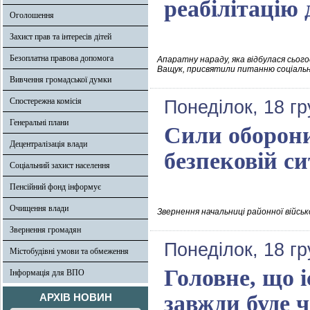
реабілітацію 
Оголошення
Захист прав та інтересів дітей
Безоплатна правова допомога
Апаратну нараду, яка відбулася сього
Ващук, присвятили питанню соціально
Вивчення громадської думки
Спостережна комісія
Понеділок, 18 г
Генеральні плани
Сили оборони
Децентралізація влади
безпековій си
Соціальний захист населення
Пенсійний фонд інформує
Очищення влади
Звернення начальниці районної військ
Звернення громадян
Понеділок, 18 г
Містобудівні умови та обмеження
Головне, що 
Інформація для ВПО
завжди буде 
АРХІВ НОВИН