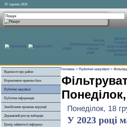
07 серпня 2026
Діяльні
Міська,
Структ
РАЙОННА
селищні та
роботи райд
РАДА
сільські
райдержадмі
ради
Довідни
Головна
>
Публічні закупівлі
>
Фільтру
Відомості про район
Фільтруват
Нормативно-правова база
Публічні закупівлі
Понеділок,
Публічна інформація
Понеділок, 18 г
Запобігання проявам корупції
Державний реєстр виборців
У 2023 році 
Центр зайнятості інформує