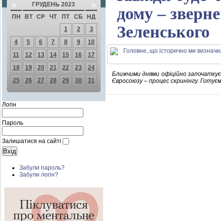
«
»
ГРУДЕНЬ 2023
дому – зверн
ПН
ВТ
СР
ЧТ
ПТ
СБ
НД
Зеленського
1
2
3
4
5
6
7
8
9
10
11
12
13
14
15
16
17
18
19
20
21
22
23
24
Ближчими днями офіційно започаткуєм
25
26
27
28
29
30
31
Євросоюзу – процес скринінгу. Готуємо
Логін
Пароль
Залишатися на сайті
Забули пароль?
Забули логін?