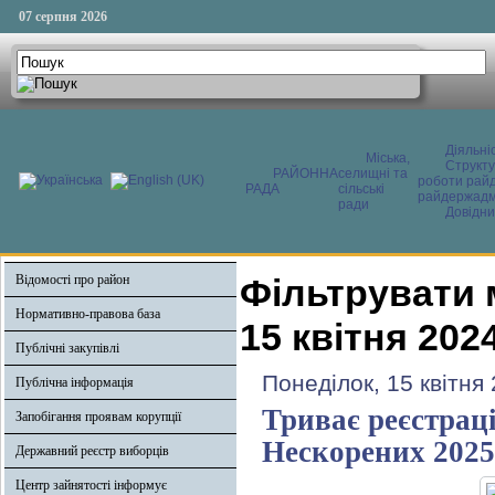
07 серпня 2026
Діяльні
Міська,
Структ
РАЙОННА
селищні та
роботи райд
РАДА
сільські
райдержадмі
ради
Довідни
Відомості про район
Фільтрувати 
Нормативно-правова база
15 квітня 202
Публічні закупівлі
Понеділок, 15 квітня
Публічна інформація
Триває реєстраці
Запобігання проявам корупції
Нескорених 2025
Державний реєстр виборців
Центр зайнятості інформує