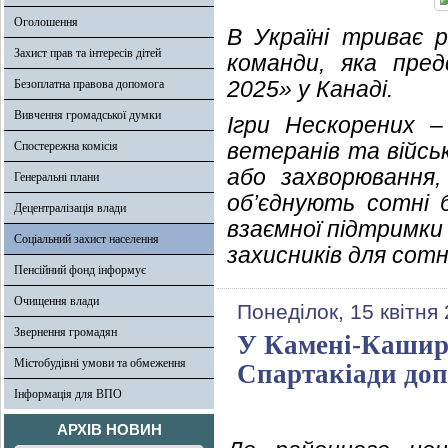
Оголошення
В Україні триває р
Захист прав та інтересів дітей
команди, яка пре
2025» у Канаді.
Безоплатна правова допомога
Вивчення громадської думки
Ігри Нескорених –
ветеранів та війсь
Спостережна комісія
або захворювання, 
Генеральні плани
об’єднують сотні 
Децентралізація влади
взаємної підтримки
Соціальний захист населення
захисників для сотні
Пенсійний фонд інформує
Очищення влади
Понеділок, 15 квітня
Звернення громадян
У Камені-Каширс
Містобудівні умови та обмеження
Спартакіади доп
Інформація для ВПО
АРХІВ НОВИН