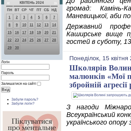
До районного цен
«
»
КВІТЕНЬ 2024
громад: Камінь-К
ПН
ВТ
СР
ЧТ
ПТ
СБ
НД
Маневицької, аби п
1
2
3
4
5
6
7
Державний профес
8
9
10
11
12
13
14
Каширське вище п
15
16
17
18
19
20
21
гостей в суботу, 13
22
23
24
25
26
27
28
29
30
Понеділок, 15 квітня
Логін
Школярів Волині
Пароль
малюнків «Мої п
збройній агресії
Залишатися на сайті
Забули пароль?
Забули логін?
З нагоди Міжнаро
Всеукраїнський кон
українського опору 