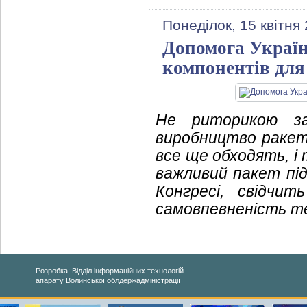
Понеділок, 15 квітня
Допомога Україні
компонентів для
Не риторикою за
виробництво ракет і
все ще обходять, і
важливий пакет під
Конгресі, свідчи
самовпевненість т
Розробка: Відділ інформаційних технологій
апарату Волинської облдержадміністрації