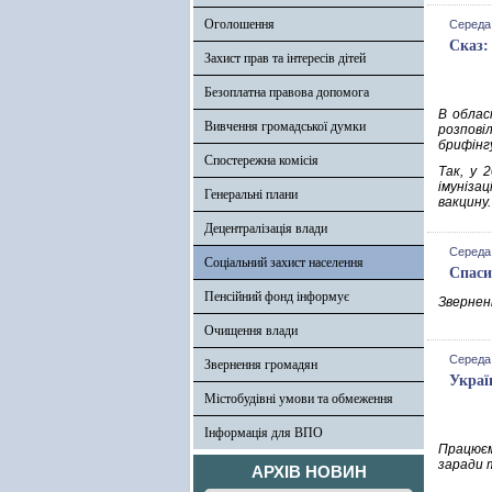
Оголошення
Середа,
Сказ:
Захист прав та інтересів дітей
Безоплатна правова допомога
В облас
Вивчення громадської думки
розпові
брифінг
Спостережна комісія
Так, у 
імуніза
Генеральні плани
вакцину
Децентралізація влади
Середа,
Соціальний захист населення
Спаси
Пенсійний фонд інформує
Зверненн
Очищення влади
Середа,
Звернення громадян
Украї
Містобудівні умови та обмеження
Інформація для ВПО
Працюєм
заради 
АРХІВ НОВИН