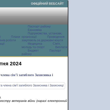
ОФІЦІЙНИЙ ВЕБСАЙТ
Паспорт району
Економіка
Підприємства, установи,
ї
Плани
організації
Проведення
анів роботи
закупівель за державні кошти
ції
Медицина
Сім'я,
молодь та спорт
Виплати
Бюджет
Паспорт
району
тня 2024
члена сім’ї загиблого Захисника і
.
реєстру ветеранів війни (наразі електронний