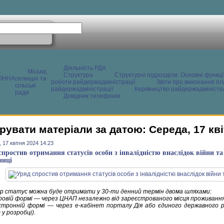
Діяльність РДА
Міська,
Структура
Структурні підрозділи. Основні функці
ОННА
селищні та
роботи райдержадміністрації
Звіти про виконання пл
сільські
райдержадміністрації
Керівництво райдержадміністра
ради
Довідник телефонів
рувати матеріали за датою: Середа, 17 кві
 17 квітня 2024 14:23
спростив отримання статусів особи з інвалідністю внаслідок війни та 
ниці
р статус можна буде отримати у 30-ти денний термін двома шляхами:
перовій формі — через ЦНАП незалежно від зареєстрованого місця проживання
ектронній формі — через е-кабінет порталу Дія або єдиного державного 
у розробці).