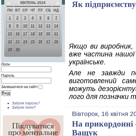
«
»
Як підприємству
КВІТЕНЬ 2024
ПН
ВТ
СР
ЧТ
ПТ
СБ
НД
1
2
3
4
5
6
7
8
9
10
11
12
13
14
15
16
17
18
19
20
21
22
23
24
25
26
27
28
Якщо ви виробник, 
29
30
вже частина нашої
українське.
Логін
Але не завжди п
Пароль
виготовлений саме
Залишатися на сайті
можуть дезорієнту
лого для позначки т
Забули пароль?
Забули логін?
Вівторок, 16 квітня 2
На прикордонні 
Ващук