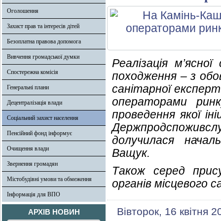
Оголошення
Захист прав та інтересів дітей
Безоплатна правова допомога
Вивчення громадської думки
Реалізація м’ясної
Спостережна комісія
походження – з об
санітарної експерти
Генеральні плани
операторами ринк
Децентралізація влади
проведення якої ін
Соціальний захист населення
Держпродспоживслуж
Пенсійний фонд інформує
долучилася началь
Очищення влади
Ващук.
Звернення громадян
Також серед прис
Містобудівні умови та обмеження
органів місцевого 
Інформація для ВПО
Вівторок, 16 квітня 2
АРХІВ НОВИН