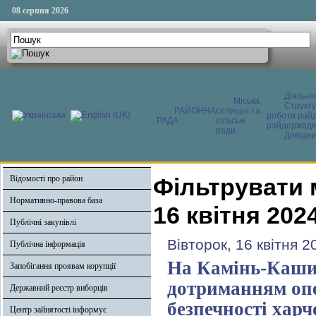
08 серпня 2026
Діяльні
Міська,
Структ
РАЙОННА
селищні та
роботи райд
РАДА
сільські
райдержадмі
ради
Довідни
Відомості про район
Фільтрувати 
Нормативно-правова база
16 квітня 202
Публічні закупівлі
Вівторок, 16 квітня 2
Публічна інформація
На Камінь-Каши
Запобігання проявам корупції
дотриманням опе
Державний реєстр виборців
безпечності харч
Центр зайнятості інформує