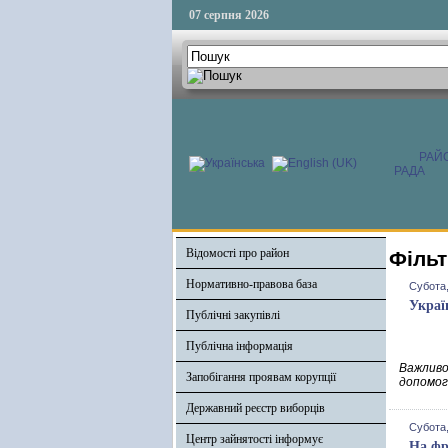
07 серпня 2026
РАЙ
РАДА
Відомості про район
Фільт
Нормативно-правова база
Субота,
Украї
Публічні закупівлі
Публічна інформація
Важливо,
Запобігання проявам корупції
допомог
Державний реєстр виборців
Субота,
Центр зайнятості інформує
На фр