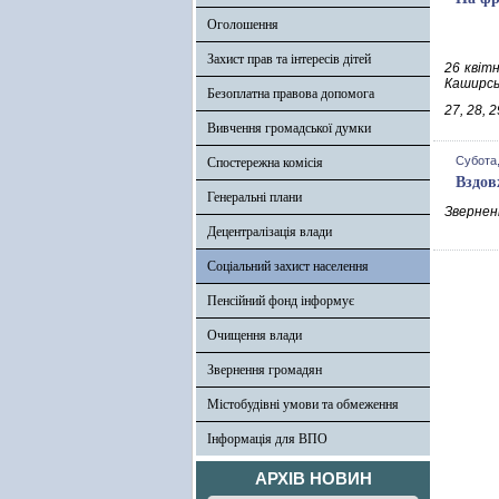
Оголошення
Захист прав та інтересів дітей
26 квіт
Каширсь
Безоплатна правова допомога
27, 28, 
Вивчення громадської думки
Субота,
Спостережна комісія
Вздов
Генеральні плани
Зверненн
Децентралізація влади
Соціальний захист населення
Пенсійний фонд інформує
Очищення влади
Звернення громадян
Містобудівні умови та обмеження
Інформація для ВПО
АРХІВ НОВИН