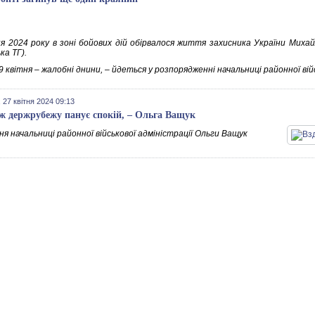
ня 2024 року в зоні бойових дій обірвалося життя захисника України Михай
ка ТГ).
29 квітня – жалобні днини, – йдеться у розпорядженні начальниці районної вій
 27 квітня 2024 09:13
ж держрубежу панує спокій, – Ольга Ващук
я начальниці районної військової адміністрації Ольги Ващук