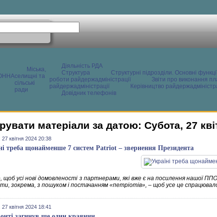
Діяльність РДА
Міська,
Структура
Структурні підрозділи. Основні функці
ОННА
селищні та
роботи райдержадміністрації
Звіти про виконання пл
сільські
райдержадміністрації
Керівництво райдержадміністра
ради
Довідник телефонів
рувати матеріали за датою: Субота, 27 кві
 27 квітня 2024 20:38
ні треба щонайменше 7 систем Patriot – звернення Президента
 щоб усі нові домовленості з партнерами, які вже є на посилення нашої ППО
ти, зокрема, з пошуком і постачанням «петріотів», – щоб усе це спрацюва
 27 квітня 2024 18:41
онті загинув ще один краянин