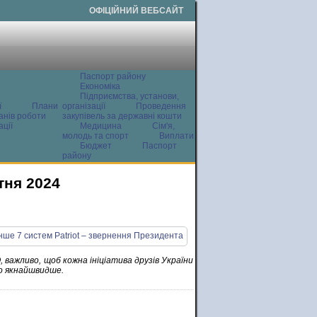
ОФІЦІЙНИЙ ВЕБСАЙТ
Паспорт району
Економіка
Підприємства, установи,
ї
Плани
організації
Проведення
анів роботи
закупівель за державні кошти
ції
Медицина
Сім'я,
молодь та спорт
Виплати
Бюджет
Паспорт
району
тня 2024
, важливо, щоб кожна ініціатива друзів України
ло якнайшвидше.