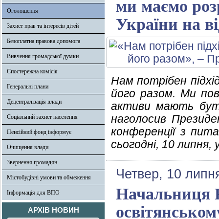
ми маємо роз
Оголошення
України на в
Захист прав та інтересів дітей
Безоплатна правова допомога
Вивчення громадської думки
Спостережна комісія
Нам потрібен підхі
Генеральні плани
його разом. Ми пов
Децентралізація влади
активи мають бути
наголосив Президе
Соціальний захист населення
конференції з пита
Пенсійний фонд інформує
сьогодні, 10 липня, 
Очищення влади
Звернення громадян
Четвер, 10 липн
Містобудівні умови та обмеження
Начальниця 
Інформація для ВПО
освітянському
АРХІВ НОВИН