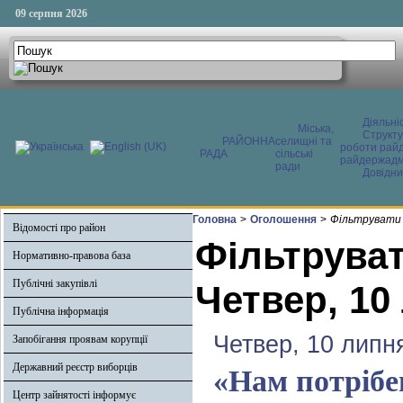
09 серпня 2026
Діяльні
Міська,
Структ
РАЙОННА
селищні та
роботи райд
РАДА
сільські
райдержадмі
ради
Довідни
Головна
>
Оголошення
>
Фільтрувати 
Відомості про район
Фільтруват
Нормативно-правова база
Публічні закупівлі
Четвер, 10
Публічна інформація
Четвер, 10 липн
Запобігання проявам корупції
Державний реєстр виборців
«Нам потрібе
Центр зайнятості інформує