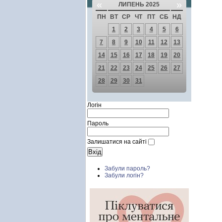
«
»
ЛИПЕНЬ 2025
ПН
ВТ
СР
ЧТ
ПТ
СБ
НД
1
2
3
4
5
6
7
8
9
10
11
12
13
14
15
16
17
18
19
20
21
22
23
24
25
26
27
28
29
30
31
Логін
Пароль
Залишатися на сайті
Забули пароль?
Забули логін?