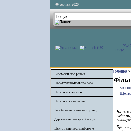
06 серпня 2026
РАЙ
РАДА
Головна
>
Відомості про район
Фільт
Нормативно-правова база
Вівторо
Публічні закупівлі
Щотиж
Публічна інформація
Запобігання проявам корупції
На вико
змінами,
Державний реєстр виборців
виконув
Про те,
Центр зайнятості інформує