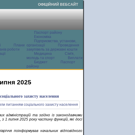
ОФІЦІЙНИЙ ВЕБСАЙТ
Паспорт району
Економіка
Підприємства, установи,
ї
Плани
організації
Проведення
анів роботи
закупівель за державні кошти
ції
Медицина
Сім'я,
молодь та спорт
Виплати
Бюджет
Паспорт
району
липня 2025
оціального захисту населення
их адміністрацій та згідно із законодавчими
з 1 липня 2025 року частину функцій, які досі
вріччя поінформував начальник відповідного