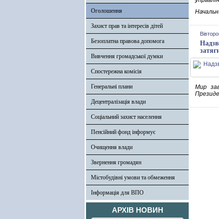
управлі
Оголошення
Начальн
Захист прав та інтересів дітей
Вівторо
Безоплатна правова допомога
Надзв
затяг
Вивчення громадської думки
Спостережна комісія
Генеральні плани
Мир зав
Президе
Децентралізація влади
Соціальний захист населення
Пенсійний фонд інформує
Очищення влади
Звернення громадян
Містобудівні умови та обмеження
Інформація для ВПО
АРХІВ НОВИН