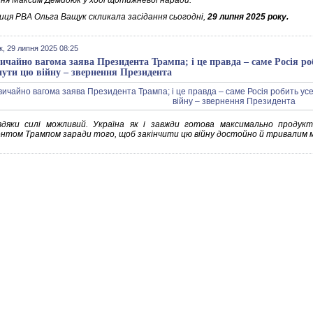
ння Максим Демидюк у ході щотижневої наради.
иця РВА Ольга Ващук скликала засідання сьогодні,
29 липня 2025 року.
к, 29 липня 2025 08:25
ичайно вагома заява Президента Трампа; і це правда – саме Росія ро
нути цю війну – звернення Президента
дяки силі можливий. Україна як і завжди готова максимально проду
нтом Трампом заради того, щоб закінчити цю війну достойно й тривалим 