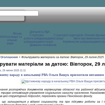
Діяльність РДА
Міська,
Структура
Структурні підрозділи. Основні функці
ОННА
селищні та
роботи райдержадміністрації
Звіти про виконання пл
сільські
райдержадміністрації
Керівництво райдержадміністра
ради
Довідник телефонів
Оголошення
>
Фільтрувати матеріали за датою: Вівторок, 29 липня 2025
рувати матеріали за датою: Вівторок, 29 
к, 29 липня 2025 11:11
неву нараду в начальниці РВА Ольги Ващук присвятили питанням с
нання розпорядчих документів керівництва обласної та районної військов
 триває оптимізація управління соціального захисту населення. Нагадаємо, 
ав цей структурний підрозділ, перейняли органи Пенсійного фонду.
 що залишається у віданні соцзахисту, та про підсумки роботи за І пі