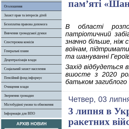
пам’яті «Шану
Оголошення
Захист прав та інтересів дітей
Безоплатна правова допомога
В області розпо
патріотичний забіг
Вивчення громадської думки
значно більше, ніж
Спостережна комісія
воїнам, підтримати
Генеральні плани
та шануванні Героїв
Децентралізація влади
Захід відбудеться в
Соціальний захист населення
вшосте з 2020 рок
Пенсійний фонд інформує
батьком загиблого 
Очищення влади
Звернення громадян
Четвер, 03 липн
Містобудівні умови та обмеження
3 липня в Ук
Інформація для ВПО
ракетних вій
АРХІВ НОВИН