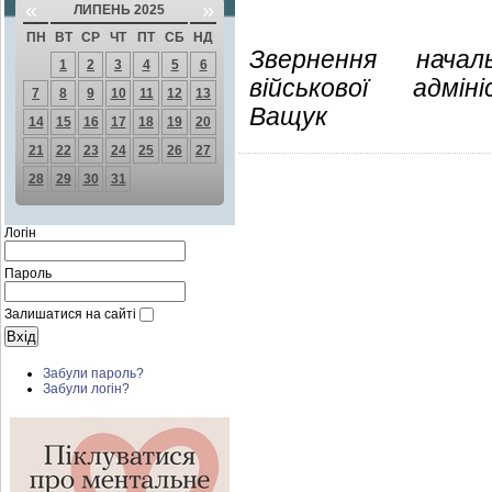
«
»
ЛИПЕНЬ 2025
ПН
ВТ
СР
ЧТ
ПТ
СБ
НД
Звернення начал
1
2
3
4
5
6
військової адмін
7
8
9
10
11
12
13
Ващук
14
15
16
17
18
19
20
21
22
23
24
25
26
27
28
29
30
31
Логін
Пароль
Залишатися на сайті
Забули пароль?
Забули логін?