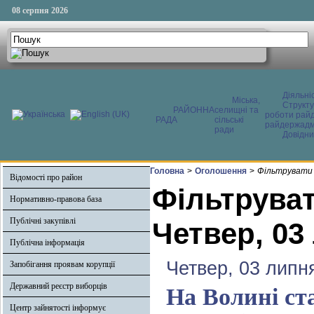
08 серпня 2026
Діяльні
Міська,
Структ
РАЙОННА
селищні та
роботи райд
РАДА
сільські
райдержадмі
ради
Довідни
Головна
>
Оголошення
>
Фільтрувати 
Відомості про район
Фільтруват
Нормативно-правова база
Публічні закупівлі
Четвер, 03
Публічна інформація
Четвер, 03 липн
Запобігання проявам корупції
Державний реєстр виборців
На Волині ста
Центр зайнятості інформує