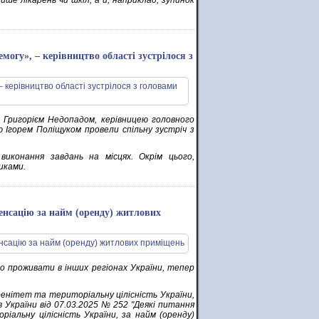
ше лікарень чи шкіл, а й, наприклад, зупинок
могу», – керівництво області зустрілося з
и Григорієм Недопадом, керівницею головного
 Ігорем Поліщуком провели спільну зустріч з
виконання завдань на місцях. Окрім цього,
иками.
енсацію за найм (оренду) житлових
о проживати в інших регіонах України, тепер
ренітет та територіальну цілісність України,
 України від 07.03.2025 № 252 "Деякі питання
іальну цілісність України, за найм (оренду)