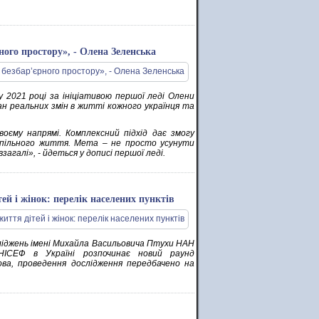
ного простору», - Олена Зеленська
у 2021 році за ініціативою першої леді Олени
ан реальних змін в житті кожного українця та
оєму напрямі. Комплексний підхід дає змогу
успільного життя. Мета – не просто усунути
агалі», - йдеться у дописі першої леді.
ей і жінок: перелік населених пунктів
ліджень імені Михайла Васильовича Птухи НАН
НІСЕФ в Україні розпочинає новий раунд
ва, проведення дослідження передбачено на