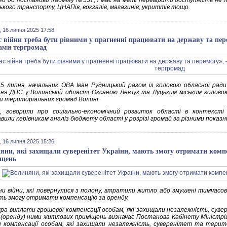
дно до постанови Кабміну №537, і має на меті перевірити доступність не ли
ького транспорту, ЦНАПів, вокзалів, магазинів, укриттів тощо.
 16 липня 2025 17:58
с війни треба бути рівними у прагненні працювати на державу та пере
ами тергромад
15 липня, начальник ОВА Іван Рудницький разом із головою обласної рад
ння ДПС у Волинській області Оксаною Левчук та Луцьким міським головою
и територіальних громад Волині.
, говорили про соціально-економічний розвиток області в контексті 
вили керівникам аналіз бюджету області у розрізі громад за різними показн
 16 липня 2025 15:26
яни, які захищали суверенітет України, мають змогу отримати комп
іщень
и війни, які повернулися з полону, втратили житло або змушені тимчасов
ь змогу отримати компенсацію за оренду.
ра виплати грошової компенсації особам, які захищали незалежність, суве
 (оренду) ними житлових приміщень визначає Постанова Кабінету Міністрів
 компенсації особам, які захищали незалежність, суверенітет та територ