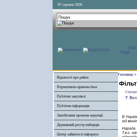
07 серпня 2026
РАЙ
РАДА
Головна
>
Відомості про район
Фільт
Нормативно-правова база
Середа,
Публічні закупівлі
У Вол
Публічна інформація
Запобігання проявам корупції
В Украї
хід мон
Державний реєстр виборців
Нарада з
Т.в.о. 
Центр зайнятості інформує