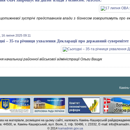
пня ОВА запрошує на діалог влади з бізнесом. АНОНС
 щотижневої зустрічі представників влади з бізнесом говоритимуть про 
.
 16 липня 2025 09:11
дні – 35-та річниця ухвалення Декларації про державний суверенітет
я начальниці районної військової адміністрації Ольги Ващук
Камінь
ава на матеріали, розміщені на цьому сайті, належать Камінь-Каширській райдержадмініс
: 44500, м. Камінь-Каширський, вул. Воля, 2, т/ф. 50486, т. 23332, E-mail: info@kamadm
© 2014
kamadmin.gov.ua