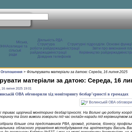
Діяльність РДА
Міська,
Структура
Структурні підрозділи. Основні функці
ОННА
селищні та
роботи райдержадміністрації
Звіти про виконання пл
сільські
райдержадміністрації
Керівництво райдержадміністра
ради
Довідник телефонів
Оголошення
>
Фільтрувати матеріали за датою: Середа, 16 липня 2025
рувати матеріали за датою: Середа, 16 ли
 16 липня 2025 19:01
инській ОВА обговорили хід моніторингу безбар’єрності в громадах
ні триває щорічний моніторинг безбар’єрності. На Волині цю роботу коорди
іторингу та його вимоги говорили під час онлайн-наради під керівництвом 
ібрала більше ста представників РВА, громад, установ, бізнесу, профільних
начальника обласного управління містобудування та архітектури Василь В