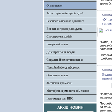
відпові
громадс
Оголошення
Захист прав та інтересів дітей
Середа,
«У ча
Безоплатна правова допомога
голов
Вивчення громадської думки
Спостережна комісія
Вчора, 
Генеральні плани
управлі
головам
Децентралізація влади
Зокрема
предста
Соціальний захист населення
Пенсійний фонд інформує
Середа,
Волин
Очищення влади
прим
Звернення громадян
Містобудівні умови та обмеження
Ветеран
матимут
Інформація для ВПО
Процеду
АРХІВ НОВИН
за найм
виплати