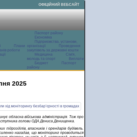
ОФІЦІЙНИЙ ВЕБСАЙТ
Паспорт району
Економіка
Підприємства, установи,
ї
Плани
організації
Проведення
анів роботи
закупівель за державні кошти
ції
Медицина
Сім'я,
молодь та спорт
Виплати
Бюджет
Паспорт
району
пня 2025
нує обласна військова адміністрація. Тож про
заступника голови ОДА Дениса Денищенка.
 підрозділів, власників і орендарів будівель.
асиленко нагадав, що моніторинг проводиться