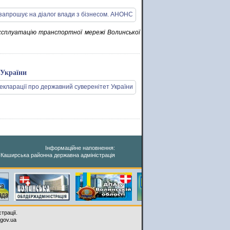
експлуатацію транспортної мережі Волинської
 України
Інформаційне наповнення:
-Каширська районна державна адміністрація
трації.
.gov.ua