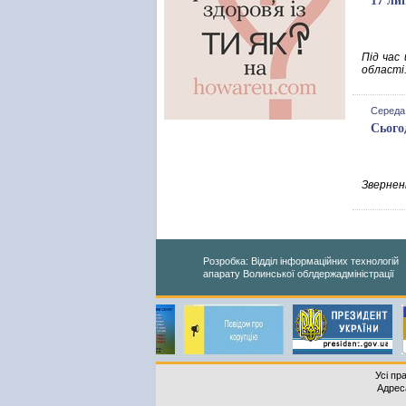
17 ли
Під час
області
Середа,
Сього
Зверненн
Розробка: Відділ інформаційних технологій
апарату Волинської облдержадміністрації
Усі пр
Адреса