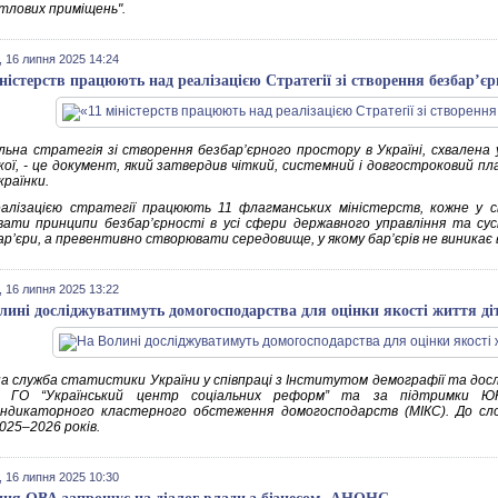
тлових приміщень".
 16 липня 2025 14:24
іністерств працюють над реалізацією Стратегії зі створення безбар’єр
льна стратегія зі створення безбар’єрного простору в Україні, схвалена 
кої, - це документ, який затвердив чіткий, системний і довгостроковий пл
країнки.
алізацією стратегії працюють 11 флагманських міністерств, кожне у св
вати принципи безбар’єрності в усі сфери державного управління та с
арʼєри, а превентивно створювати середовище, у якому бар’єрів не виникає вз
 16 липня 2025 13:22
лині досліджуватимуть домогосподарства для оцінки якості життя діт
а служба статистики України у співпраці з Інститутом демографії та дос
и, ГО “Український центр соціальних реформ” та за підтримки Ю
ндикаторного кластерного обстеження домогосподарств (МІКС). До сло
025–2026 років.
 16 липня 2025 10:30