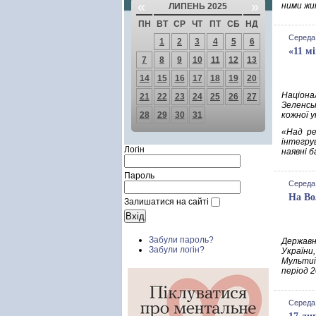
«
»
ними жи
ЛИПЕНЬ 2025
ПН
ВТ
СР
ЧТ
ПТ
СБ
НД
Середа,
1
2
3
4
5
6
«11 м
7
8
9
10
11
12
13
14
15
16
17
18
19
20
Націона
21
22
23
24
25
26
27
Зеленсь
28
29
30
31
кожної у
«Над ре
інтегру
Логін
наявні б
Пароль
Середа,
На Во
Залишатися на сайті
Забули пароль?
Державн
Забули логін?
Україн
Мультиі
період 2
Середа,