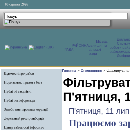
06 серпня 2026
Діяльні
Міська,
Структ
РАЙОННА
селищні та
роботи райд
РАДА
сільські
райдержадмі
ради
Довідни
Головна
>
Оголошення
>
Фільтрувати 
Відомості про район
Фільтруват
Нормативно-правова база
Публічні закупівлі
П'ятниця, 
Публічна інформація
П'ятниця, 11 ли
Запобігання проявам корупції
Державний реєстр виборців
Працюємо зар
Центр зайнятості інформує