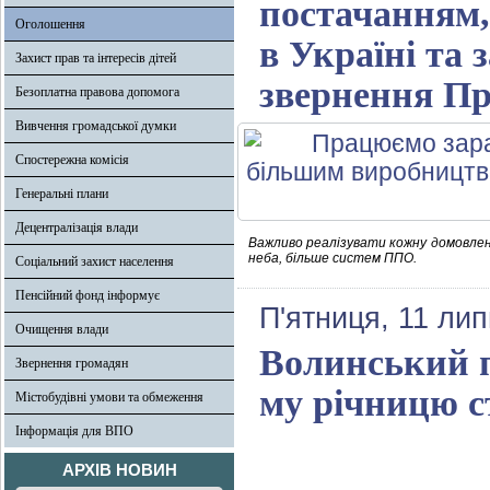
постачанням,
Оголошення
в Україні та 
Захист прав та інтересів дітей
звернення Пр
Безоплатна правова допомога
Вивчення громадської думки
Спостережна комісія
Генеральні плани
Децентралізація влади
Важливо реалізувати кожну домовлені
неба, більше систем ППО.
Соціальний захист населення
Пенсійний фонд інформує
П'ятниця, 11 ли
Очищення влади
Волинський п
Звернення громадян
му річницю с
Містобудівні умови та обмеження
Інформація для ВПО
АРХІВ НОВИН