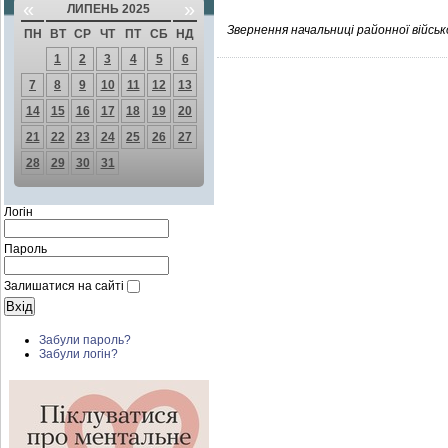
«
»
ЛИПЕНЬ 2025
Звернення начальниці районної військ
ПН
ВТ
СР
ЧТ
ПТ
СБ
НД
1
2
3
4
5
6
7
8
9
10
11
12
13
14
15
16
17
18
19
20
21
22
23
24
25
26
27
28
29
30
31
Логін
Пароль
Залишатися на сайті
Забули пароль?
Забули логін?